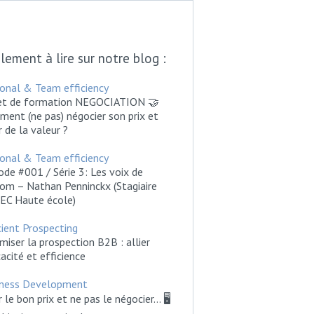
lement à lire sur notre blog :
onal & Team efficiency
jet de formation NEGOCIATION 🤝
ent (ne pas) négocier son prix et
r de la valeur ?
onal & Team efficiency
ode #001 / Série 3: Les voix de
m – Nathan Penninckx (Stagiaire
EC Haute école)
cient Prospecting
miser la prospection B2B : allier
cacité et efficience
iness Development
r le bon prix et ne pas le négocier... 🖥