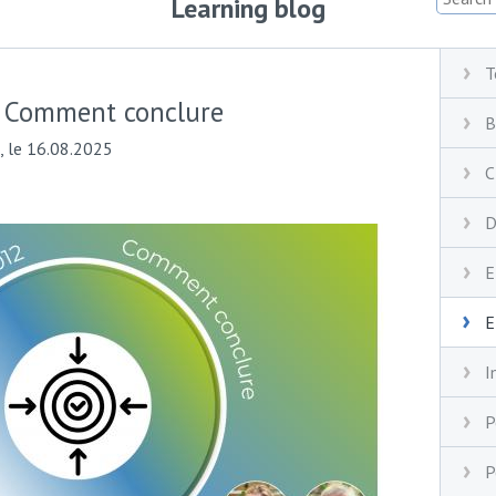
Learning blog
T
: Comment conclure
B
, le 16.08.2025
C
D
E
E
I
P
P