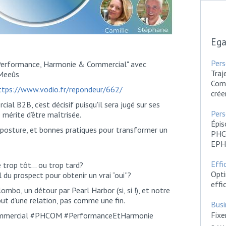
Ega
Pers
Performance, Harmonie & Commercial" avec
Tra
 Meeûs
Comm
ttps://www.vodio.fr/repondeur/662/
crée
ial B2B, c’est décisif puisqu'il sera jugé sur ses
Pers
 mérite d’être maîtrisée.
Épis
, posture, et bonnes pratiques pour transformer un
PHCo
EPH
Effi
 trop tôt… ou trop tard?
Opti
du prospect pour obtenir un vrai “oui”?
effi
lombo, un détour par Pearl Harbor (si, si !), et notre
ut d’une relation, pas comme une fin.
Bus
Fixe
ommercial #PHCOM #PerformanceEtHarmonie