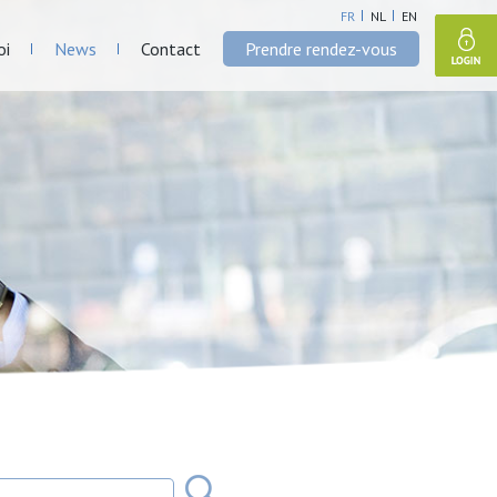
FR
NL
EN
oi
News
Contact
Prendre rendez-vous