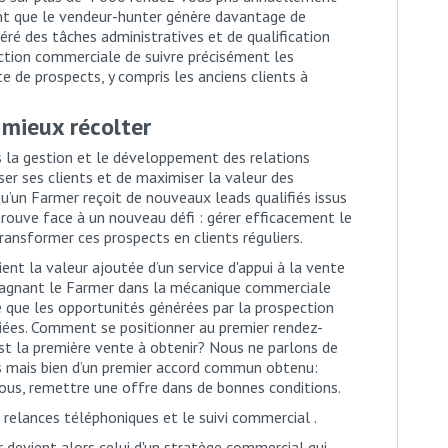
 que le vendeur-hunter génère davantage de
béré des tâches administratives et de qualification
rection commerciale de suivre précisément les
e de prospects, y compris les anciens clients à
r mieux récolter
ns la gestion et le développement des relations
liser ses clients et de maximiser la valeur des
qu’un Farmer reçoit de nouveaux leads qualifiés issus
etrouve face à un nouveau défi : gérer efficacement le
ransformer ces prospects en clients réguliers.
ent la valeur ajoutée d’un service d'appui à la vente
agnant le Farmer dans la mécanique commerciale
te que les opportunités générées par la prospection
iées. Comment se positionner au premier rendez-
est la première vente à obtenir? Nous ne parlons de
 mais bien d’un premier accord commun obtenu:
ous, remettre une offre dans de bonnes conditions.
 relances téléphoniques et le suivi commercial .
devient alors celui d'un stratège commercial qui