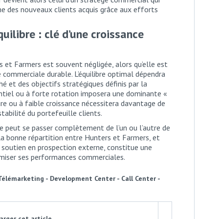
me des nouveaux clients acquis grâce aux efforts
ilibre : clé d’une croissance
et Farmers est souvent négligée, alors qu’elle est
commerciale durable. L’équilibre optimal dépendra
é et des objectifs stratégiques définis par la
entiel ou à forte rotation imposera une dominante «
re ou à faible croissance nécessitera davantage de
tabilité du portefeuille clients.
ne peut se passer complètement de l’un ou l’autre de
 la bonne répartition entre Hunters et Farmers, et
 soutien en prospection externe, constitue une
miser ses performances commerciales.
Télémarketing - Development Center - Call Center -
rger cet article