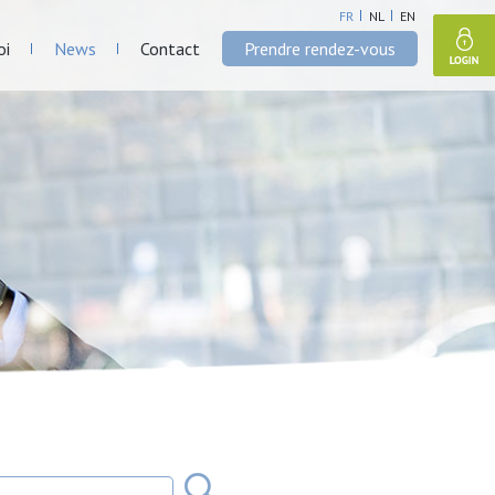
FR
NL
EN
oi
News
Contact
Prendre rendez-vous