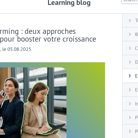
Learning blog
T
rming : deux approches
B
pour booster votre croissance
C
, le 05.08.2025
D
E
E
I
P
P