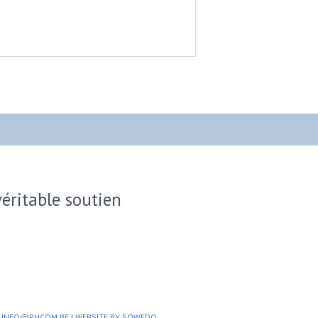
véritable soutien
 INFO@PHCOM.BE
|
WEBSITE BY SOWEDO