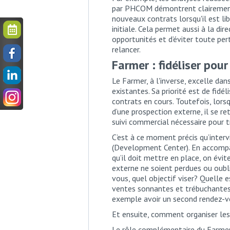
par PHCOM démontrent clairement
nouveaux contrats lorsqu'il est li
initiale. Cela permet aussi à la di
opportunités et d’éviter toute pert
relancer.
Farmer : fidéliser pou
Le Farmer, à l'inverse, excelle da
existantes. Sa priorité est de fidé
contrats en cours. Toutefois, lors
d’une prospection externe, il se r
suivi commercial nécessaire pour t
C’est à ce moment précis qu’intervi
(Development Center). En accomp
qu’il doit mettre en place, on évi
externe ne soient perdues ou oubl
vous, quel objectif viser? Quelle 
ventes sonnantes et trébuchantes
exemple avoir un second rendez-v
Et ensuite, comment organiser les
Le rôle complémentaire du Farmer 