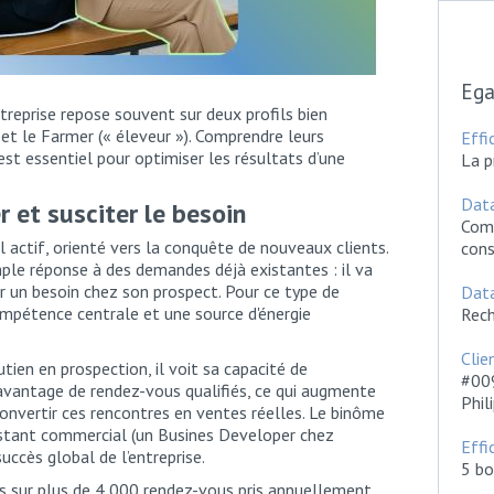
Ega
reprise repose souvent sur deux profils bien
) et le Farmer (« éleveur »). Comprendre leurs
Effi
st essentiel pour optimiser les résultats d’une
La p
Dat
er et susciter le besoin
Com
 actif, orienté vers la conquête de nouveaux clients.
cons
ple réponse à des demandes déjà existantes : il va
r un besoin chez son prospect. Pour ce type de
Dat
ompétence centrale et une source d'énergie
Rech
Cli
tien en prospection, il voit sa capacité de
#009
davantage de rendez-vous qualifiés, ce qui augmente
Phil
onvertir ces rencontres en ventes réelles. Le binôme
istant commercial (un Busines Developer chez
Effi
uccès global de l’entreprise.
5 bo
es sur plus de 4 000 rendez-vous pris annuellement