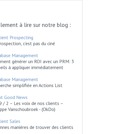
lement à lire sur notre blog :
cient Prospecting
rospection, c’est pas du ciné
abase Management
ment générer un ROI avec un PRM: 3
eils à appliquer immédiatement
abase Management
erche simplifiée en Actions List
ent Good News
 / 2 – Les voix de nos clients –
ippe Vanschoubroek - (OkDo)
cient Sales
nnes manières de trouver des clients