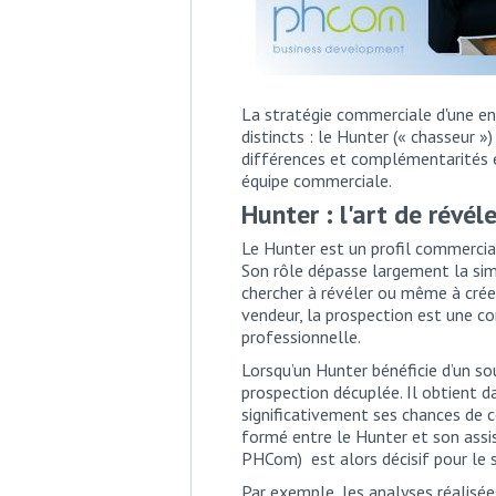
La stratégie commerciale d'une ent
distincts : le Hunter (« chasseur »
différences et complémentarités e
équipe commerciale.
Hunter : l'art de révél
Le Hunter est un profil commercial
Son rôle dépasse largement la sim
chercher à révéler ou même à crée
vendeur, la prospection est une c
professionnelle.
Lorsqu’un Hunter bénéficie d’un sou
prospection décuplée. Il obtient 
significativement ses chances de c
formé entre le Hunter et son ass
PHCom) est alors décisif pour le s
Par exemple, les analyses réalisé