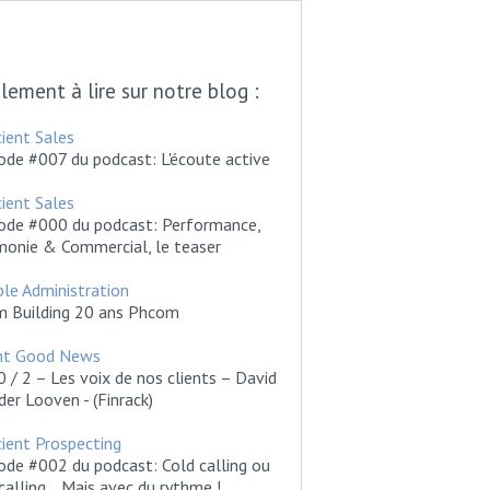
lement à lire sur notre blog :
cient Sales
ode #007 du podcast: L'écoute active
cient Sales
ode #000 du podcast: Performance,
onie & Commercial, le teaser
le Administration
 Building 20 ans Phcom
ent Good News
 / 2 – Les voix de nos clients – David
der Looven - (Finrack)
cient Prospecting
ode #002 du podcast: Cold calling ou
calling... Mais avec du rythme !