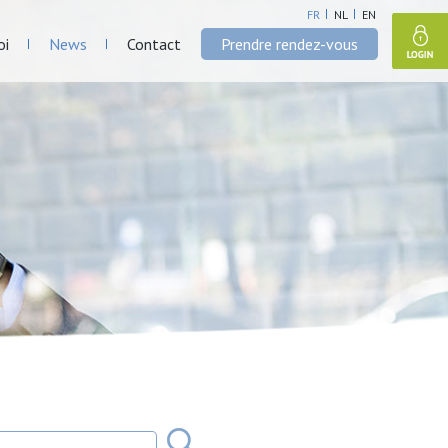
FR
NL
EN
oi
News
Contact
Prendre rendez-vous