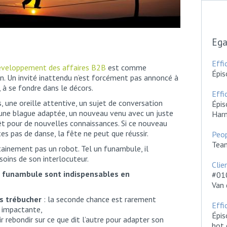
Ega
Effi
développement des affaires B2B
est comme
Épis
ion. Un invité inattendu n’est forcément pas annoncé à
, à se fondre dans le décors.
Effi
, une oreille attentive, un sujet de conversation
Épis
 une blague adaptée, un nouveau venu avec un juste
Harm
êt pour de nouvelles connaissances. Si ce nouveau
es pas de danse, la fête ne peut que réussir.
Peop
Team
tainement pas un robot. Tel un funambule, il
soins de son interlocuteur.
Cli
u funambule sont indispensables en
#010
Van 
s trébucher
: la seconde chance est rarement
Effi
e impactante,
Épis
ir rebondir sur ce que dit l’autre pour adapter son
hot 