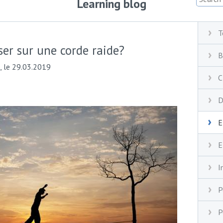
Learning blog
T
r sur une corde raide?
B
, le 29.03.2019
C
D
E
E
I
P
P